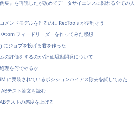
例集』を再読したが改めてデータサイエンスに関わる全ての人
メンドモデルを作るのに RecTools が便利そう
で RSS/Atom フィードリーダーを作ってみた感想
aining にジョブを投げる君を作った
ムの評価をするのか/評価駆動開発について
処理を何でやるか
ightGBM に実装されているポジションバイアス除去を試してみた
tial ABテスト論文を読む
ABテストの感度を上げる